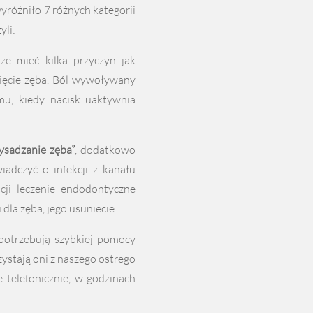
różniło 7 różnych kategorii
yli:
że mieć kilka przyczyn jak
nięcie zęba. Ból wywoływany
mu, kiedy nacisk uaktywnia
wysadzanie zęba”
, dodatkowo
adczyć o infekcji z kanału
acji leczenie endodontyczne
dla zęba, jego usuniecie.
 potrzebują szybkiej pomocy
ystają oni z naszego ostrego
 telefonicznie, w godzinach