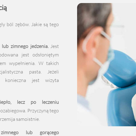
cią
ły ból zębów. Jakie są tego
 lub zimnego jedzenia.
Jest
odowana jest odsłoniętym
iem wypełnienia. W takich
listyczna pasta. Jeżeli
, konieczna jest wizyta
pło, lecz po leczeniu
pozabiegowa. Przyczyną tego
przemija samoistnie.
zimnego lub gorącego