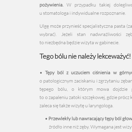
pożywienia.
W przypadku takiej dolegliwo
u stomatologa i indywidualne rozpoznanie.
Ulgę może przynieść specjalistyczna pasta (z
wybrać). Jeżeli stan nadwrażliwości zę
to niezbędna będzie wizyta w gabinecie.
Tego bólu nie należy lekceważyć!
• Tępy ból z uczuciem ciśnienia w górny
o patologicznym zaciskaniu i zgrzytaniu zębam
tępego bólu, o którym mowa dojdzie g
to o zapaleniu zatoki szczękowej, gdzie prócz
zaleca się także wizytę u laryngologa.
• Przewlekły lub nawracający tępy ból głowy
źródło inne niż zęby. Wymagana jest wizy