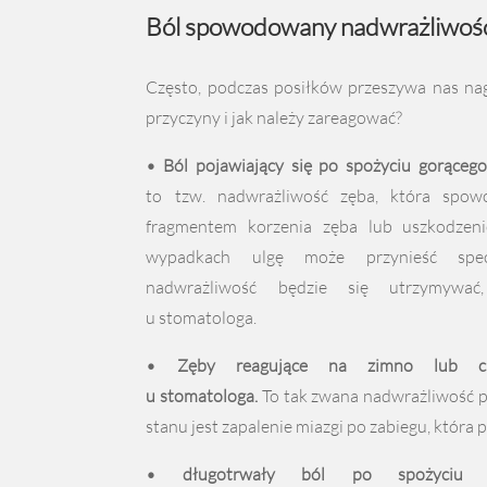
Ból spowodowany nadwrażliwoś
Często, podczas posiłków przeszywa nas nag
przyczyny i jak należy zareagować?
• Ból pojawiający się po spożyciu gorącego
to tzw. nadwrażliwość zęba, która spow
fragmentem korzenia zęba lub uszkodzen
wypadkach ulgę może przynieść specja
nadwrażliwość będzie się utrzymywać
u stomatologa.
• Zęby reagujące na zimno lub cie
u stomatologa.
To tak zwana nadwrażliwość 
stanu jest zapalenie miazgi po zabiegu, która 
• długotrwały ból po spożyciu 