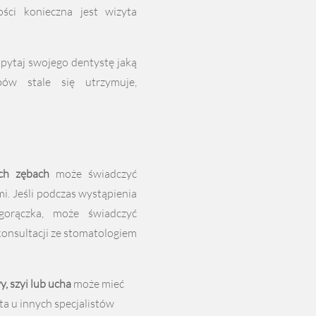
ści konieczna jest wizyta
apytaj swojego dentystę jaką
bów stale się utrzymuje,
ch zębach
może świadczyć
i. Jeśli podczas wystąpienia
orączka, może świadczyć
 konsultacji ze stomatologiem
, szyi lub ucha
może mieć
ta u innych specjalistów