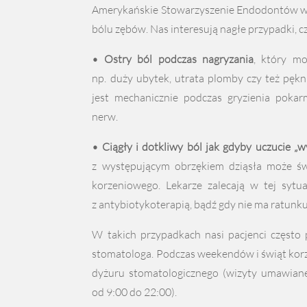
Amerykańskie Stowarzyszenie Endodontów wy
bólu zębów. Nas interesują nagłe przypadki, cz
• Ostry ból podczas nagryzania
, który mo
np. duży ubytek, utrata plomby czy też pęk
jest mechanicznie podczas gryzienia pokar
nerw.
• Ciągły i dotkliwy ból jak gdyby uczucie „
z występującym obrzękiem dziąsła może świ
korzeniowego. Lekarze zalecają w tej sytu
z antybiotykoterapią, bądź gdy nie ma ratunku 
W takich przypadkach nasi pacjenci często
stomatologa. Podczas weekendów i świąt korz
dyżuru stomatologicznego (wizyty umawiane
od 9:00 do 22:00).