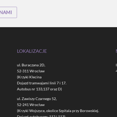
 NAMI
LOKALIZACJE
ul. Buraczana 2D,
52-311 Wrocław
(Krzyki Klecina
Dojazd tramwajami linii 7 i 17.
Autobus nr 133,137 oraz D)
ul. Zawiszy Czarnego 52,
52-241 Wrocław
(Krzyki Wojszyce, okolice Szpitala przy Borowskiej.
Dojazd autobusem: 112 i 113)