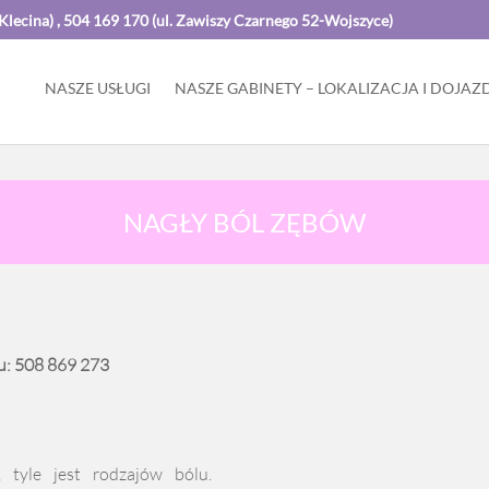
cina) , 504 169 170 (ul. Zawiszy Czarnego 52-Wojszyce)
NASZE USŁUGI
NASZE GABINETY – LOKALIZACJA I DOJAZ
NAGŁY BÓL ZĘBÓW
u:
508 869 273
 tyle jest rodzajów bólu.