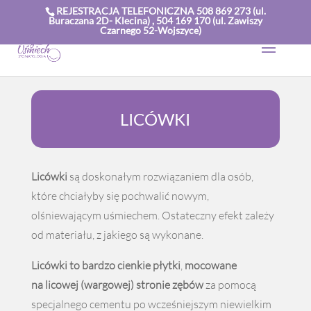
REJESTRACJA TELEFONICZNA 508 869 273 (ul.
Buraczana 2D- Klecina) , 504 169 170 (ul. Zawiszy
Czarnego 52-Wojszyce)
LICÓWKI
Licówki
są doskonałym rozwiązaniem dla osób,
które chciałyby się pochwalić nowym,
olśniewającym uśmiechem. Ostateczny efekt zależy
od materiału, z jakiego są wykonane.
Licówki to bardzo cienkie płytki
,
mocowane
na licowej (wargowej) stronie zębów
za pomocą
specjalnego cementu po wcześniejszym niewielkim