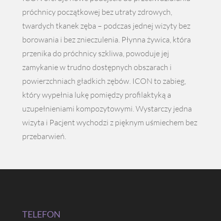
próchnicy początkowej bez utraty zdrowych,
twardych tkanek zęba – podczas jednej wizyty bez
borowania i bez znieczulenia. Płynna żywica, która
przenika do próchnicy szkliwa, powoduje jej
zamykanie w trudno dostępnych obszarach i
powierzchniach gładkich zębów. ICON to zabieg,
który wypełnia lukę pomiędzy profilaktyką a
uzupełnieniami kompozytowymi. Wystarczy jedna
wizyta i Pacjent wychodzi z pięknym uśmiechem bez
przebarwień.
TELEFON