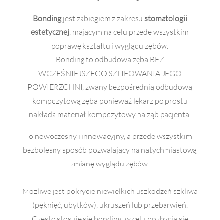
Bonding
jest zabiegiem z zakresu
stomatologii
estetycznej
, mającym na celu przede wszystkim
poprawę kształtu i wyglądu zębów.
Bonding to odbudowa zęba BEZ
WCZEŚNIEJSZEGO SZLIFOWANIA JEGO
POWIERZCHNI, zwany bezpośrednią odbudową
kompozytową zęba ponieważ lekarz po prostu
nakłada materiał kompozytowy na ząb pacjenta.
To nowoczesny i innowacyjny, a przede wszystkimi
bezbolesny sposób pozwalający na natychmiastową
zmianę wyglądu zębów.
Możliwe jest pokrycie niewielkich uszkodzeń szkliwa
(pęknięć, ubytków), ukruszeń lub przebarwień.
Często stosuje się bonding, w celu pozbycia się