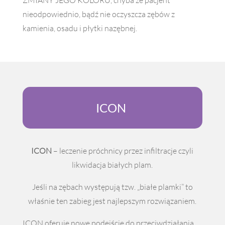
ZMIANY JEGO KOLORU, chyba że pacjent
nieodpowiednio, bądź nie oczyszcza zębów z
kamienia, osadu i płytki nazębnej.
ICON
ICON
– leczenie próchnicy przez infiltracje czyli
likwidacja białych plam.
Jeśli na zębach występują tzw. „białe plamki” to
właśnie ten zabieg jest najlepszym rozwiązaniem.
ICON oferuje nowe podejście do przeciwdziałania