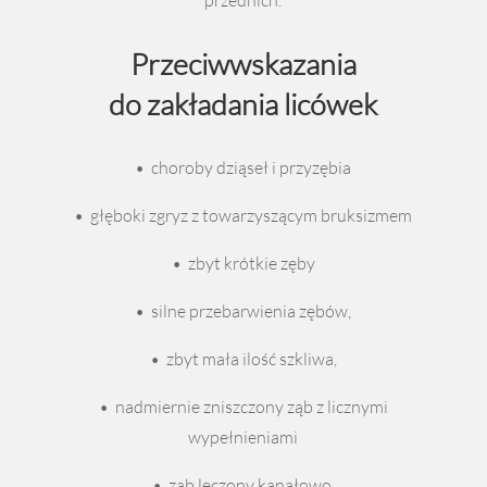
przednich.
Przeciwwskazania
do zakładania licówek
• choroby dziąseł i przyzębia
• głęboki zgryz z towarzyszącym bruksizmem
• zbyt krótkie zęby
• silne przebarwienia zębów,
• zbyt mała ilość szkliwa,
• nadmiernie zniszczony ząb z licznymi
wypełnieniami
• ząb leczony kanałowo.