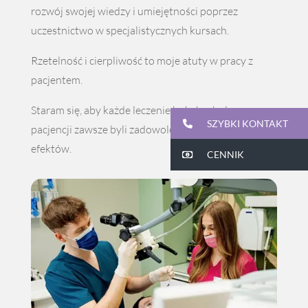
rozwój swojej wiedzy i umiejętności poprzez
uczestnictwo w specjalistycznych kursach.
Rzetelność i cierpliwość to moje atuty w pracy z
pacjentem.
Staram się, aby każde leczenie było bezbolesne, a
SZYBKI KONTAKT
pacjencji zawsze byli zadowoleni z długotrwałych
efektów.
CENNIK