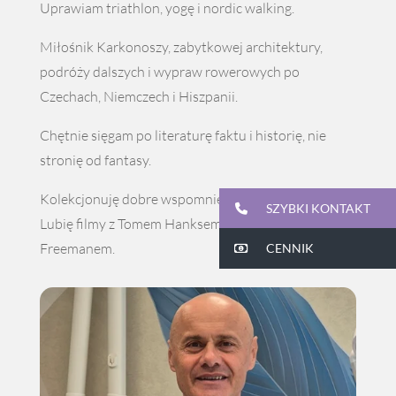
Uprawiam triathlon, yogę i nordic walking.
Miłośnik Karkonoszy, zabytkowej architektury,
podróży dalszych i wypraw rowerowych po
Czechach, Niemczech i Hiszpanii.
Chętnie sięgam po literaturę faktu i historię, nie
stronię od fantasy.
Kolekcjonuję dobre wspomnienia i stare pocztówki.
SZYBKI KONTAKT
Lubię filmy z Tomem Hanksem i Morganem
Freemanem.
CENNIK