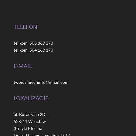
TELEFON
tel kom. 508 869 273
tel kom. 504 169 170
E-MAIL
twojusmiechinfo@gmail.com
LOKALIZACJE
ul. Buraczana 2D,
52-311 Wrocław
(Krzyki Klecina
Dojazd tramwajami linii 7 i 17.