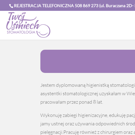
REJESTRACJA TELEFONICZNA 508 869 273 (ul. Buraczana 2D- Kle
Jestem dyplomowaną higienistką stomatologic
asystentki stomatologicznej uzyskałam w Wielk
pracowałam przez ponad 8 lat.
Wykonuję zabiegi higienizacyjne, edukuję pac
jamy ustnej oraz używania odpowiednich środ
pielęgnacji.Pracuję również z chirurgiem oraz 