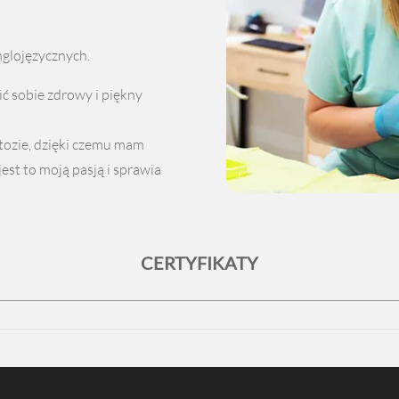
glojęzycznych.
nić sobie zdrowy i piękny
tozie, dzięki czemu mam
st to moją pasją i sprawia
CERTYFIKATY