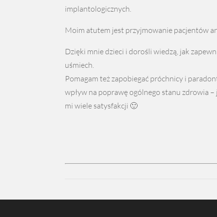
implantologicznych.
Moim atutem jest przyjmowanie pacjentów an
Dzięki mnie dzieci i dorośli wiedzą, jak zapew
uśmiech.
Pomagam też zapobiegać próchnicy i paradon
wpływ na poprawę ogólnego stanu zdrowia – je
mi wiele satysfakcji 🙂