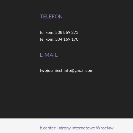
TELEFON
tel kom. 508 869 273
tel kom. 504 169 170
E-MAIL
twojusmiechinfo@gmail.com
b.center | strony internetowe Wrocław