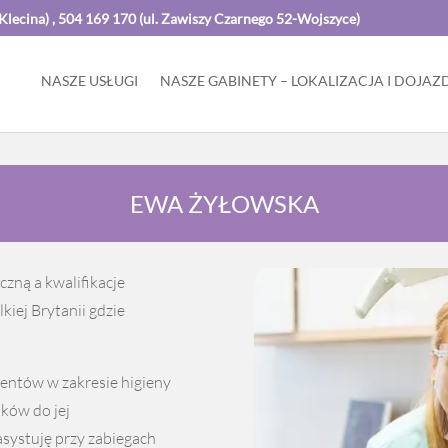
cina) , 504 169 170 (ul. Zawiszy Czarnego 52-Wojszyce)
NASZE USŁUGI
NASZE GABINETY – LOKALIZACJA I DOJAZ
EWA ŻYŁOWSKA
zną a kwalifikacje
iej Brytanii gdzie
jentów w zakresie higieny
ków do jej
asystuję przy zabiegach